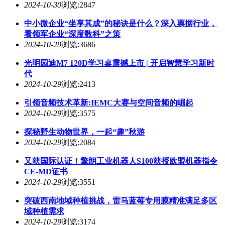
2024-10-30
浏览:2847
中小微企业“坐享其成”的秘诀是什么？深入票据行业，
看领军企业“深度数科”之策
2024-10-29
浏览:3686
光明园迪M7 120D学习桌震撼上市 | 开启智慧学习新时
代
2024-10-29
浏览:2413
引领音频技术革新:IEMC大赛与空间音频的崛起
2024-10-29
浏览:3575
探秘野生动物世界，一起“趣”秋游
2024-10-29
浏览:2084
又获国际认证！擎朗工业机器人S100获授欧盟机器指令
CE-MD证书
2024-10-29
浏览:3551
突破西南地域种植挑战，雷马蓝莓专用膜精准满足多区
域种植需求
2024-10-29
浏览:3174