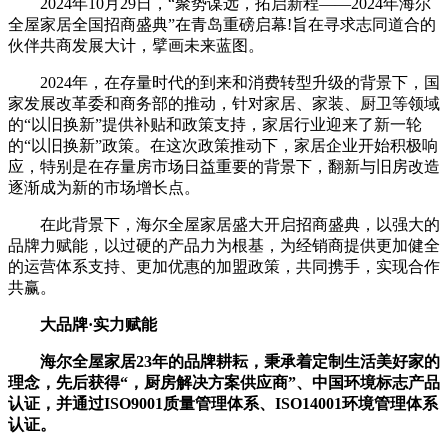
2024年10月29日，“聚势谋远，拓启新程——2024年海尔
全屋家居全国招商盛典”在青岛重磅启幕!旨在寻求志同道合的
伙伴共商发展大计，擘画未来蓝图。
2024年，在存量时代的到来和消费转型升级的背景下，国
家发展改革委和商务部的推动，针对家居、家装、厨卫等领域
的“以旧换新”提供补贴和政策支持，家居行业迎来了新一轮
的“以旧换新”政策。在这次政策推动下，家居企业开始积极响
应，特别是在存量房市场日益重要的背景下，翻新与旧房改造
逐渐成为新的市场增长点。
在此背景下，海尔全屋家居盛大开启招商盛典，以强大的
品牌力赋能，以过硬的产品力为根基，为经销商提供更加健全
的运营体系支持、更加优惠的加盟政策，共同携手，实现合作
共赢。
大品牌·实力赋能
海尔全屋家居23年的品牌耕耘，秉承着定制生活美好家的
理念，先后获得“，厨房解决方案供应商”、中国环境标志产品
认证，并通过ISO9001质量管理体系、ISO14001环境管理体系
认证。