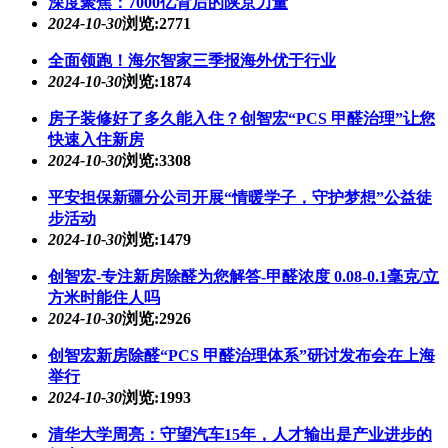
深度聚焦：7000亿背后的陕京力量
2024-10-30
浏览:2771
全面领跑！海尔智家三季报海外优于行业
2024-10-30
浏览:1874
房子装修好了多久能入住？创智宏“PCS 甲醛治理”让您
快速入住新房
2024-10-30
浏览:3308
平安担保新疆分公司开展“情暖学子，守护梦想”公益徒
步活动
2024-10-30
浏览:1479
创智宏-专注新房除醛为您解答-甲醛浓度 0.08-0.1毫克/立
方米时能住人吗
2024-10-30
浏览:2926
创智宏新房除醛“PCS 甲醛治理体系”研讨发布会在上海
举行
2024-10-30
浏览:1993
清华大学周亮：守望汽车15年，人才输出是产业进步的